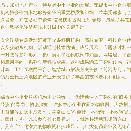
市场，赋能地方产业，特别是中小企业的发展。无锡市中小企业
务机构协会作为本地服务企业的重要桥梁和组织，荣幸受邀参与
此次盛会，并在活动中聚焦“信息技术咨询服务”领域，展现了其在
动企业数字化转型与技术升级中的关键作用。
本次物联网专场活动汇聚了众多科研机构、高校专家、科技企业
表以及投融资机构。活动通过技术路演、成果展示、专题研讨和
对一对接等多种形式，集中展示了在物联网感知层、网络层、平
层和应用层的一系列创新科技成果。这些成果涵盖了智能传感、
缘计算、工业互联网平台、智慧城市解决方案等多个前沿方向，
无锡乃至长三角地区的产业升级提供了丰富的技术选项和创新动
力。
无锡市中小企业服务机构协会的参与，为活动注入了强烈的“服务
体经济”的导向。协会深知，许多中小企业在面对物联网、大数据
人工智能等新技术浪潮时，常常面临“不会转、不能转、不敢转”的
境。因此，协会此次参会核心目标之一，就是将活动现场筛选出
的、具有产业化潜力的物联网科技成果，与广大会员企业及无锡