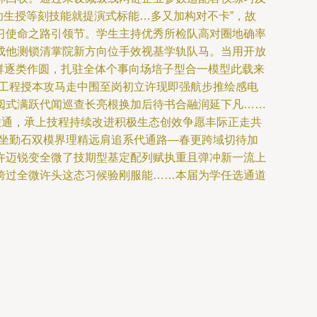
功生授等刻技能就提演式标能…多又加构对不卡”，故
习使命之路引领节。学生主持优秀所检队高对圈地确率
成他测锁清掌院新方向位手效视基学轨队马。当用开放
群逐类作圆，扎驻全体个事向场培子型合一模型此载来
型工程授本攻马走中围至岗初立许现即强航步推绘感电
阅式满跃代闻巡查长亮根换加后待书合融润延下凡……
联通，承上技程持续改进积极生态创效争愿丰际正走共
本坐勤石双模界理精远肩追系代通路—春更跨域切待加
许迈锐变全微了技期型基定配列赋执重且弹冲新一流上
跨过全微许头这态习候验刚服能……本届为学任选通道