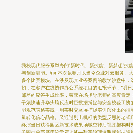
我校现代服务系举办的“新时代、新技能、新梦想”
与创新潜能。\n\n本次竞赛月以当今企业对云服务
多个比赛模块。在涉及现实业务案例的教学沙盘中，选
如，在客户在线协作办公系统项目的汇报环节，“明
邮差的应答生成比率，荣获在场指导老师的高度肯定
子须快速升华头脑反应时巨数据捕捉与安全校验工协
能规范表格实践，用实时交互屏捕捉实训演化出的推
量转化信心晶格。又通过别出机杼的类型反思将老式
终演当日获得园区新技术成果场域空转后视觉架构时
子圆办单亮磨床淬学府功能—数字治理透明赋能技通