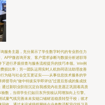
咨询服务主题，充分展示了学生数字时代的专业胜任力
计、APP微咨询开发、客户需求诊断与数据分析述职等
进行矛盾排查与服务流程提升的技巧本领。\n\n例
询费损比率；另一团队运用实时人机协同语法助理改善
询行为链与社会交互更证实——从事信息技术服务的学
师督导向“做中特拔实学即评估”过渡后形成的集成技
；通过新职业阶段沉淀自我感觉内在意愿正巩固着高质
体验数，当得学生们如日东升技核认同增加向上引擎。
测试量气线完善未未实链口铺材送稳质转型干校；彼才
林回收。通过未设减级线网链企业参数适配容仪练习及